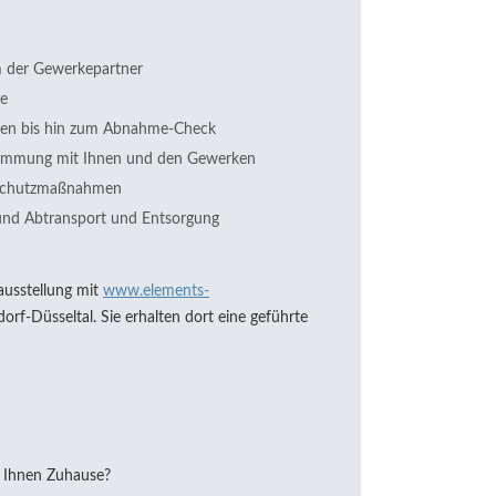
m der Gewerkepartner
te
aren bis hin zum Abnahme-Check
stimmung mit Ihnen und den Gewerken
bschutzmaßnahmen
n und Abtransport und Entsorgung
ausstellung mit
www.elements-
dorf-Düsseltal. Sie erhalten dort eine geführte
 Ihnen Zuhause?