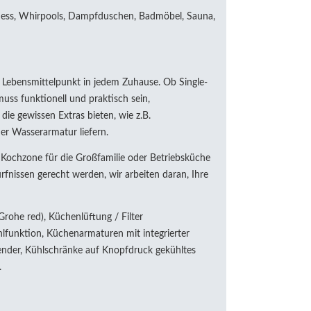
ellness, Whirpools, Dampfduschen, Badmöbel, Sauna,
Lebensmittelpunkt in jedem Zuhause. Ob Single-
ss funktionell und praktisch sein,
ie gewissen Extras bieten, wie z.B.
r Wasserarmatur liefern.
ochzone für die Großfamilie oder Betriebsküche
fnissen gerecht werden, wir arbeiten daran, Ihre
rohe red), Küchenlüftung / Filter
lfunktion, Küchenarmaturen mit integrierter
nder, Kühlschränke auf Knopfdruck gekühltes
.